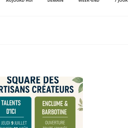
AUJOURD'HUI
DEMAIN
WEEK-END
7 JOUR