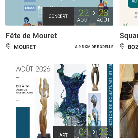
22
23
CONCERT
AOÛT
AOÛT
Fête de Mouret
Squar
MOURET
BOZ
À 9.5 KM DE RODELLE
04
25
ART