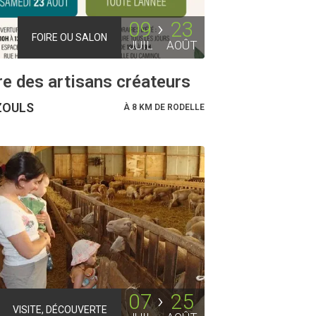
09
23
FOIRE OU SALON
JUIL
AOÛT
e des artisans créateurs
OULS
À 8 KM DE RODELLE
07
25
VISITE, DÉCOUVERTE