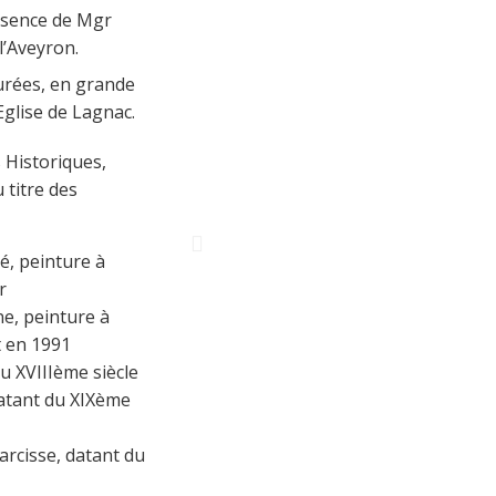
ésence de Mgr
l’Aveyron.
aurées, en grande
Eglise de Lagnac.
 Historiques,
 titre des
té, peinture à
r
ne, peinture à
t en 1991
du XVIIIème siècle
datant du XIXème
arcisse, datant du