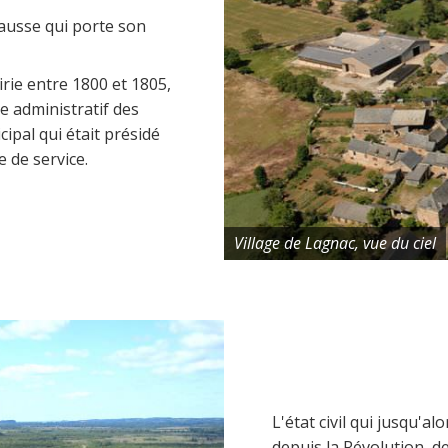
causse qui porte son
airie entre 1800 et 1805,
e administratif des
ipal qui était présidé
e de service.
Village de Lagnac, vue du ciel
L'état civil qui jusqu'al
depuis la Révolution, de 