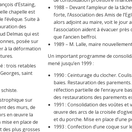
ançois d’Estaing,
1988 – Devant l’ampleur de la tâche 
elle chapelle est
forte, l’Association des Amis de l’E
 l’évêque. Suite à
alors adjoint au maire, voit le jour
tauration des
l’association aident à évacuer près 
aud Delmas qui est
que l’ancien beffroi.
tonnes, posée sur
1989 – M. Lalle, maire nouvellement 
ter à la déformation
Un important programme de consolidati
tures.
mené jusqu’en 1999 :
é : trois retables
 Georges, saint
1990 : Ceinturage du clocher. Coul
baies. Restauration des parements.
réfection partielle de l’enrayure ba
 schiste.
des restaurations des parements ex
astrophique sur
1991 : Consolidation des voûtes et 
ment des murs, de
œuvre des arcs de la croisée d’ogive
lors en œuvre la
et du porche. Mise en place d’une p
a mise en place de
1993 : Confection d’une coque sur le
nt des plus grosses