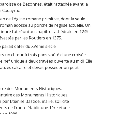
 paroisse de Bezonnes, était rattachée avant la
e Cadayrac.
n de l'église romane primitive, dont la seule
l roman adossé au porche de l'église actuelle. On
rieuré fut réuni au chapitre cathédrale en 1249
dévastée par les Routiers en 1375.
e paraît dater du XVème siècle.
ors un chœur à trois pans voûté d'une croisée
ne nef unique à deux travées ouverte au midi. Elle
lauzes calcaire et devait posséder un petit
itre des Monuments Historiques.
inventaire des Monuments Historiques.
 par Etienne Bastide, maire, sollicite
iments de France établit une 1ère étude
e en 1988.