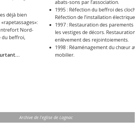
abats-sons par l’association.
1995 : Réfection du beffroi des cloch
es déjà bien
Réfection de l’installation électrique
de «rapetassages»:
1997 : Restauration des parements 
ontrefort Nord-
les vestiges de décors. Restaurati
 du beffroi,
enlèvement des rejointoiements.
1998 : Réaménagement du chœur av
mobilier.
ourtant…
Archive de l'eglise de Lagnac