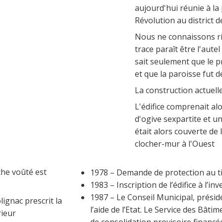
aujourd'hui réunie à la
Révolution au district d
Nous ne connaissons rie
trace paraît être l'aute
sait seulement que le p
et que la paroisse fut 
La construction actuell
L'édifice comprenait al
d'ogive sexpartite et u
était alors couverte de 
clocher-mur à l'Ouest
che voûté est
1978 – Demande de protection au t
1983 – Inscription de l’édifice à l’
1987 – Le Conseil Municipal, présidé
lignac prescrit la
l’aide de l’Etat. Le Service des Bât
rieur
de consolidation provisoire financé