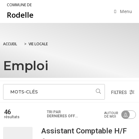
COMMUNE DE
Menu
Rodelle
ACCUEIL
>
VIE LOCALE
Emploi
MOTS-CLÉS
FILTRES
46
TRI PAR
AUTOUR
DERNIÈRES OFFRES
DE MOI
résultats
Assistant Comptable H/F