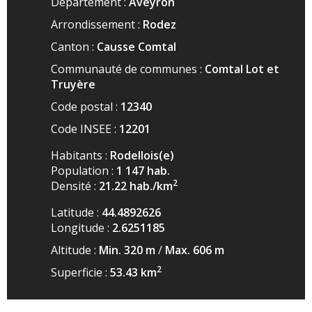
Département :
Aveyron
Arrondissement :
Rodez
Canton :
Causse Comtal
Communauté de communes :
Comtal Lot et
Truyère
Code postal :
12340
Code INSEE :
12201
Habitants :
Rodellois(e)
Population :
1 147
hab.
2
Densité :
21.22
hab./km
Latitude :
44.4892626
Longitude :
2.6251185
Altitude :
Min. 320
m
/
Max. 606
m
2
Superficie :
53.43
km