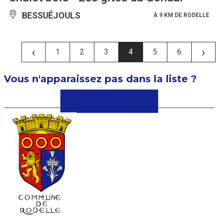
BESSUÉJOULS
À 9 KM DE RODELLE
‹
›
1
2
3
4
5
6
Vous n'apparaissez pas dans la liste ?
Faîtes-nous le savoir