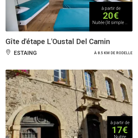
à partir de
20€
Nuitée (lit simple avec drap housse et taie d'oreiller)
Gîte d'étape L'Oustal Del Camin
ESTAING
À 8.5 KM DE RODELLE
à partir de
17€
Nuitée