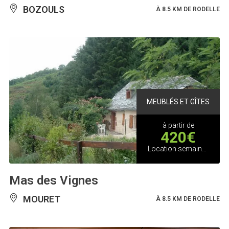
BOZOULS
À 8.5 KM DE RODELLE
MEUBLÉS ET GÎTES
à partir de
420€
Location semaine basse saison
Mas des Vignes
MOURET
À 8.5 KM DE RODELLE