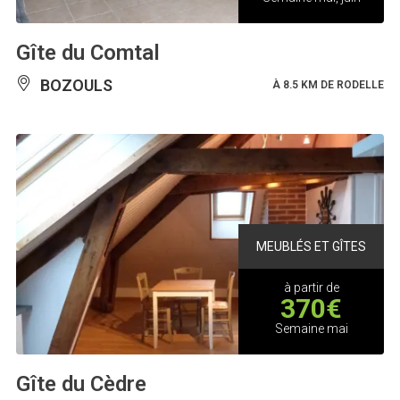
Gîte du Comtal
BOZOULS
À 8.5 KM DE RODELLE
MEUBLÉS ET GÎTES
à partir de
370€
Semaine mai
Gîte du Cèdre