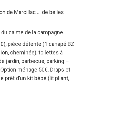
lon de Marcillac … de belles
nt du calme de la campagne.
90), pièce détente (1 canapé BZ
sion, cheminée), toilettes à
e jardin, barbecue, parking –
ix. Option ménage 50€. Draps et
rêt d’un kit bébé (lit pliant,