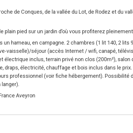
roche de Conques, de la vallée du Lot, de Rodez et du val
e plain pied sur un jardin d’où vous profiterez pleineme
s un hameau, en campagne. 2 chambres (1 lit 140, 2 lits 
ave-vaisselle)/séjour (accès Internet / wifi, canapé, télévi
électrique inclus, terrain privé non clos (200m²), salon d
e, draps, électricité, chauffage et bois inclus dans le pr
rs professionnel (voir fiche hébergement). Possibilité de p
 langer).
 France Aveyron