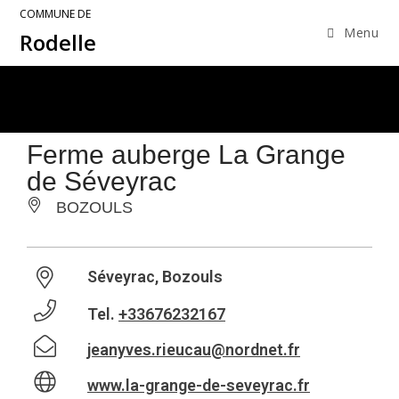
COMMUNE DE
Menu
Rodelle
Ferme auberge La Grange
de Séveyrac
BOZOULS
Séveyrac, Bozouls
Tel.
+33676232167
jeanyves.rieucau@nordnet.fr
www.la-grange-de-seveyrac.fr